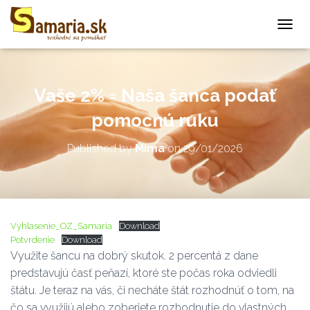
T
O
G
G
L
Vaše 2% = Naša šanca podať
E
N
pomocnú ruku
A
V
Published by
Mima
on
29/01/2026
I
G
A
T
I
O
Vyhlasenie_OZ_Samaria
Download
N
Potvrdenie
Download
Využite šancu na dobrý skutok. 2 percentá z dane
predstavujú časť peňazí, ktoré ste počas roka odviedli
štátu. Je teraz na vás, či necháte štát rozhodnúť o tom, na
čo sa využijú alebo zoberiete rozhodnutie do vlastných