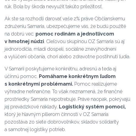
rúk. Bola by škoda nevyužiť takúto príležitosť.
Ak ste sa rozhodli darovať vaše 2% práve Občianskemu
združeniu Samaria, ubezpečujeme vás, že budú použité
na dobrú vec:
pomoc rodinám a jednotlivcom
v hmotnej núdzi
. Cieľovou skupinou OZ Samaria sú aj
jednorodičia, mladí dospelí, sociálne znevýhodnení
a vylúčení občania, chorí alebo zdravotne postihnutí ľudia.
V Samarii poskytujeme konkrétnu, adresnú a teda aj
účinnú pomoc.
Pomáhame
konkrétnym
ľuďom
s
konkrétnymi
problémami.
Pomoc realizujeme
výhradne nefinančne. To však neznamená, že finančné
prostriedky Samaria nepotrebuje. Práve naopak, pokrývajú
jej prevádzkové náklady.
Logistický systém pomoci,
ktorý je hlavným pilierom činností v OZ Samaria
pozostáva zo siete dobrovoľníkov, skladov solidarity
a samotnej logistiky potrieb.