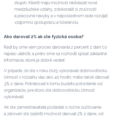
skupín. Klienti majú možnosť nadviazať nové
medziľudské vzťahy, zdokonaliť si zručnosti
a pracovné návyky a v neposlednom rade rozvíjať
vzájomnú spoluprácu a toleranciu.
Ako darovať 2% ak ste fyzická osoba?
Radi by sme vám proces darovania 2 percent z daní čo
najviac uľahčili, a preto sme sa rozhodli spísať základné
informácie, ktoré je dobré vedieť:
V prípade, že ste v roku 2025 vykonávali dobrovoľnícku
činnosť v rozsahu viac ako 40 hodín, máte nárok darovať
3% z dane. Potrebovať k tomu budete potvrdenie od
organizácie, pre ktorú ste dobrovoľnícku činnosť
vykonávali.
Ak ste zamestnávateľa požiadali o ročné zúčtovanie
a zároveň ste zaškrtli možnosť darovať 2% z dane, od