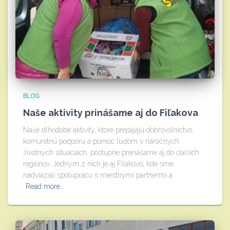
BLOG
Naše aktivity prinášame aj do Fiľakova
Naše dlhodobé aktivity, ktoré prepájajú dobrovoľníctvo,
komunitnú podporu a pomoc ľuďom v náročných
životných situáciách, postupne prenášame aj do ďalších
regiónov. Jedným z nich je aj Fiľakovo, kde sme
nadviazali spoluprácu s miestnymi partnermi a
Read more…