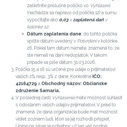
zaškrtnite príslušné políčko vo
Vyhlásení
(nachádza sa napravo od políčka 12) a sumu
vypočítajte ako
0,03
x
zaplatená daň
v
kolónke 12.
Dátum zaplatenia dane
: do tohto políčka
vpíšte dátum uvedený v
Potvrdení
v kolónke
26. Pokiaľ tam dátum nemáte, znamená to, že
ste nemali na dani nedoplatok. V takom
prípade sa píše dátum 31.03.2026.
Políčka 15 a 16 sú určené pre údaje o prijímateľovi
vašich 2% resp. 3% z dane. Konkrétne
IČO:
42164729
a
Obchodný názov: Občianske
združenie Samaria.
V poslednej časti
Vyhlásenia
máte možnosť súhlasiť
s odoslaním vašich údajov prijímateľovi. V praxi to
znamená, že daná organizácia bude mať možnosť
vidieť zoznam ľudí, ktorí sa jej rozhodli prispieť.
Úplne na záver je potrebný už len váš podpis