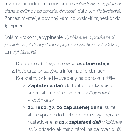
mzdového oddelenia dostanete
Potvrdenie o zaplatení
dane z príjmov zo závislej činnosti
(ďalej len
Potvrdenie
).
Zamestnávateľ je povinný vám ho vystaviť najneskôr do
15. apríla.
Ďalším krokom je vyplnenie
Vyhlásenia o poukázaní
podielu zaplatenej dane z príjmov fyzickej osoby
(ďalej
len
Vyhlásenie
).
Do políčok 1-11 vyplňte vaše
osobné
údaje
Políčka 12-14 sa týkajú informácií o daniach.
Konkrétny príklad je uvedený na obrázku nižšie:
Zaplatená daň
: do tohto políčka vpíšte
sumu, ktorú máte uvedenú v
Potvrdení
v kolónke 24.
2% resp. 3% zo zaplatenej dane
: sumu,
ktoré vpíšete do tohto políčka si vypočítate
nasledovne:
0,02
x
zaplatená daň
v kolónke
12.
V prípade, ak máte nárok na darovanie 3%,