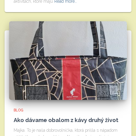
aktivitách, ktoré majú
Read more…
BLOG
Ako dávame obalom z kávy druhý život
Majka. To je naša dobrovoľníčka, ktorá prišla s nápadom