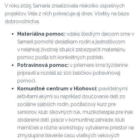
V roku 2025 Samaria zrealizovala niekoľko úspešných
projektov. Veľa z nich pokračuje aj dnes. Všetky na báze
dobrovoľníctva.
Materiálna pomoc:
vďaka štedrým darcom sme v
Samarii pomohli desiatkam rodín a jednotlivcom
v neľahkej životnej situácii zabezpečiť materiálnu
pomoc podľa ich konkrétnych potrieb.
Potravinová pomoc:
v priemere sme týždenne
pripravili a rozdali až 100 balíčkov potravinovej
pomoci.
Komunitné centrum v Hlohovci:
pravidelnými
aktivitami akými sú napríklad doučovanie detí zo
sociálne slabších rodín, počítačový kurz pre
seniorov, klub šikovných rúk, muzikoterapia pre inak
obdarené deti, práce v komunitnej záhrade, klub
mamičiek a rôzne workshopy vytvárame priestor na
zmysluplné trávenie času všetkých vekových