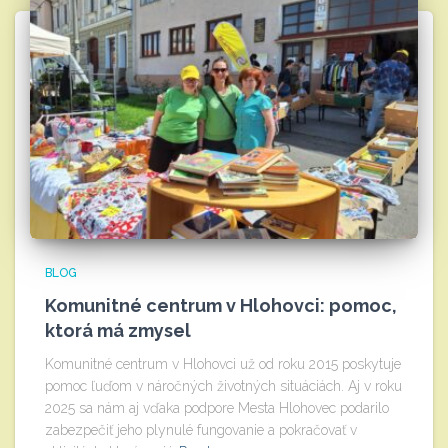
BLOG
Komunitné centrum v Hlohovci: pomoc,
ktorá má zmysel
Komunitné centrum v Hlohovci už od roku 2015 poskytuje
pomoc ľuďom v náročných životných situáciách. Aj v roku
2025 sa nám aj vďaka podpore Mesta Hlohovec podarilo
zabezpečiť jeho plynulé fungovanie a pokračovať v