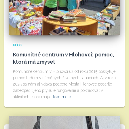
BLOG
Komunitné centrum v Hlohovci: pomoc,
ktorá má zmysel
Komunitné centrum v Hlohovci už od roku 2015 poskytuje
pomoc ľuďom v náročných životných situáciách. Aj v roku
2025 sa nám aj vďaka podpore Mesta Hlohovec podarilo
zabezpečiť jeho plynulé fungovanie a pokračovať v
aktivitách, ktoré majú
Read more…