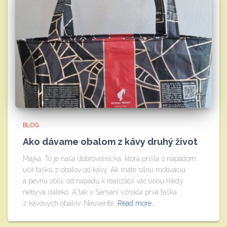
BLOG
Ako dávame obalom z kávy druhý život
Majka. To je naša dobrovoľníčka, ktorá prišla s nápadom
ušiť tašku z obalov od kávy. Ak máte silnú motiváciu
a pevnú vôľu, od nápadu k realizácii väčšinou nikdy
nebýva ďaleko. A tak v Samarii vznikla prvá taška
z kávových obalov. Neuveríte,
Read more…