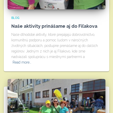
BLOG
Naše aktivity prinášame aj do Fiľakova
Naše dlhodobé aktivity, ktoré prepájajú dobrovoľníctvo,
komunitnú podporu a pomoc ľuďom v náročných
životných situáciách, postupne prenášame aj do ďalších
regiónov. Jedným z nich je aj Fiľakovo, kde sme
nadviazali spoluprácu s miestnymi partnermi a
Read more…