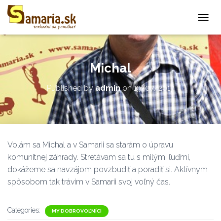
T
O
G
G
L
Michal
E
N
Published by
admin
on
19/07/2017
A
V
I
G
A
T
Volám sa Michal a v Samarii sa starám o úpravu
I
O
komunitnej záhrady. Stretávam sa tu s milými ľuďmi,
N
dokážeme sa navzájom povzbudiť a poradiť si. Aktívnym
spôsobom tak trávim v Samarii svoj voľný čas.
Categories:
MY DOBROVOĽNÍCI