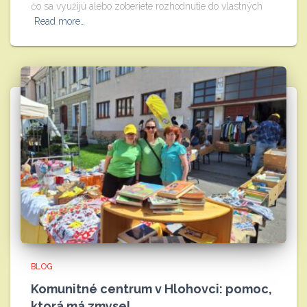
čo sa využijú alebo zoberiete rozhodnutie do vlastných
Read more…
BLOG
Komunitné centrum v Hlohovci: pomoc,
ktorá má zmysel