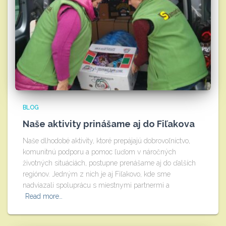
BLOG
Naše aktivity prinášame aj do Fiľakova
Naše dlhodobé aktivity, ktoré prepájajú dobrovoľníctvo,
komunitnú podporu a pomoc ľuďom v náročných
životných situáciách, postupne prenášame aj do ďalších
regiónov. Jedným z nich je aj Fiľakovo, kde sme
nadviazali spoluprácu s miestnymi partnermi a
Read more…