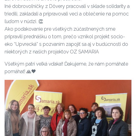
Iné dobrovoľníčky z Dôvery pracovali v sklade solidarity a
triedili, zakladali a pripravovali veci a oblečenie na pomoc
ľuďom v núdzi.
👏
Ako poďakovanie pre všetkých zúčastnených sme
pripravili prednášku o tom, prečo vznikol projekt socio-
eko “Upvrecká” s pozvaním zapojiť sa aj v budúcnosti do
niektorých z našich projektov OZ SAMARIA
Všetkým patrí veľká vďaka!! Ďakujeme, že nám pomáhate
pomáhať!
🙏
🧡