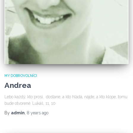
MY DOBROVOĽNÍCI
Andrea
Lebo každý, kto prosí, dostane, a kto hľadá, nájde; a kto klope, tomu
bude otvorené. Lukáš, 11, 10
By
admin
,
8 years
ago