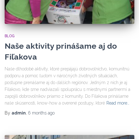
BLOG
Naše aktivity prinášame aj do
Fiľakova
Naše dlhodobé aktivity, ktoré prepájajú dobrovoľníctvo, komunitnú
podporu a pomoc ľuďom v náročných životných situáciách,
postupne prenášame aj do ďalších regiónov. Jedným z nich je aj
Fiľakovo, kde sme nadviazali spoluprácu s miestnymi partnermi a
zapojili dobrovoľníkov priamo z komunity. Do Fiľakova prinášame
naše skúsenosti, know-how a overené postupy, ktoré
Read more…
By
admin
,
6 months
ago