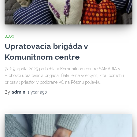
BLOG
Upratovacia brigáda v
Komunitnom centre
7.až 9. apríla 2025 prebehla v Komunitnom centre SAMARIA v
Hlohovci upratovacia brigáda. Ďakujeme všetkým, ktorí pomohli
pripraviť priestor v podbráne KC na Pôstnu polievku.
By
admin
,
1 year
ago