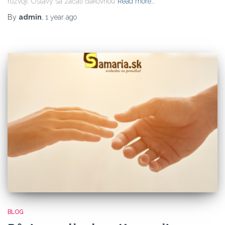
rozvoji. Oslavy sa začali ďakovnou
Read more…
By
admin
,
1 year
ago
BLOG