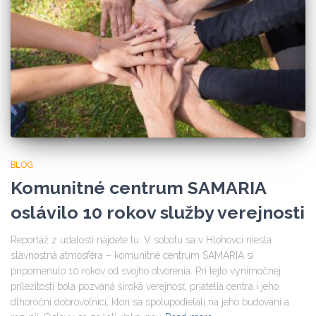
BLOG
Komunitné centrum SAMARIA
oslávilo 10 rokov služby verejnosti
Reportáž z udalosti nájdete tu: V sobotu sa v Hlohovci niesla
slávnostná atmosféra – komunitné centrum SAMARIA si
pripomenulo 10 rokov od svojho otvorenia. Pri tejto výnimočnej
príležitosti bola pozvaná široká verejnosť, priatelia centra i jeho
dlhoroční dobrovoľníci, ktorí sa spolupodieľali na jeho budovaní a