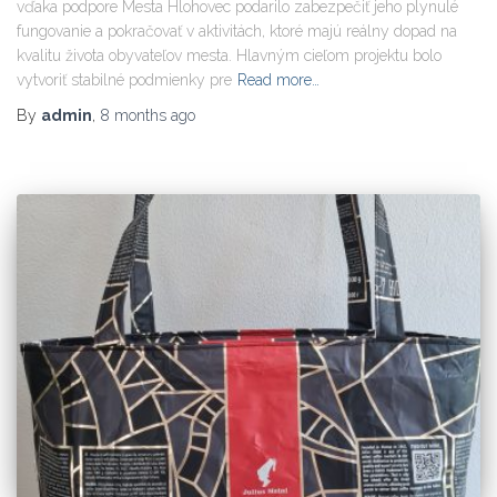
vďaka podpore Mesta Hlohovec podarilo zabezpečiť jeho plynulé
fungovanie a pokračovať v aktivitách, ktoré majú reálny dopad na
kvalitu života obyvateľov mesta. Hlavným cieľom projektu bolo
vytvoriť stabilné podmienky pre
Read more…
By
admin
,
8 months
ago