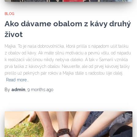
BLOG
Ako dávame obalom z kávy druhý
život
Majka. To je naša dobrovoľníčka, ktorá prišla s nápadom ušiť tašku
z obalov od kávy. Ak máte silnú motiváciu a pevnú vôľu, od nápadu
k realizácii väčšinou nikdy nebýva ďaleko. A tak v Samarii vznikla
prvá taška z kávových obalov. Neuveríte, ale od prvej kávovej tašky
prešlo už pekných pár rokov a Majka stále s radosťou šije ďalej.
Read more…
By
admin
,
9 months
ago