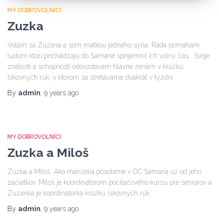
MY DOBROVOĽNÍCI
Zuzka
Volám sa Zuzana a som matkou jedného syna. Rada pomáham
ľuďom ktorí prichádzajú do Samarie spríjemniť ich voľný čas. Svoje
znalosti a schopnosti odovzdávam hlavne ženám v krúžku
šikovných rúk, v ktorom sa stretávame dvakrát v týždni.
By
admin
,
9 years
ago
MY DOBROVOĽNÍCI
Zuzka a Miloš
Zuzka a Miloš. Ako manželia pôsobíme v DC Samaria už od jeho
začiatkov. Miloš je koordinátorom počítačového kurzu pre seniorov a
Zuzanka je koordinátorka krúžku šikovných rúk.
By
admin
,
9 years
ago