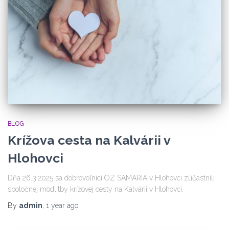
BLOG
Krížova cesta na Kalvárii v
Hlohovci
Dňa 26.3.2025 sa dobrovoľníci OZ SAMARIA v Hlohovci zúčastnili
spoločnej modlitby krížovej cesty na Kalvárii v Hlohovci.
By
admin
,
1 year
ago