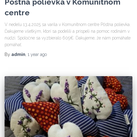
Pôstna polievka v Komunitnom
centre
V nedeľu 13.4.2025 sa varila v Komunitnom centre Pôstna polievka.
Ďakujeme všetkým, ktorí sa podelili a prispeli na pomoc rodinám v
núdzi. Spoločne sa vyzbieralo 605€. Ďakujeme, že nám pomáhate
pomáhať.
By
admin
,
1 year
ago