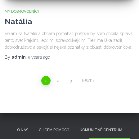
MY DOBROVOĽNÍCI
Natália
Volám sa Natália a chcem pomáhať, pretože by som chcela spraviť
tento svet krajším, lepším, spravodlivejším. Tiež ma láka zažiť
dobrodružstvo a osvojiť si nejaké poznatky z oblasti dobrovoľníctva.
By
admin
,
9 years
ago
Posts
1
2
3
NEXT
pagination
O NÁS
CHCEM POMÔCŤ
KOMUNITNÉ CENTRUM