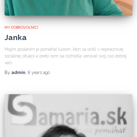
MY DOBROVOĽNÍCI
Janka
Mojím poslaním je pomáhať ľuďom, ktorí sa ocitli v nepriaznivej
sociálnej situácii a preto som sa rozhodla venovať svoj čas dobrej
veci.
By
admin
,
8 years
ago